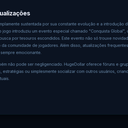
tualizações
mplamente sustentada por sua constante evolução e a introdução 
o jogo introduziu um evento especial chamado "Conquista Global",
busca por tesouros escondidos. Este evento não só trouxe novida
o da comunidade de jogadores. Além disso, atualizações frequente
e sempre emocionante.
bém não pode ser negligenciado. HugeDollar oferece fóruns e gru
, estratégias ou simplesmente socializar com outros usuários, cri
tuais.