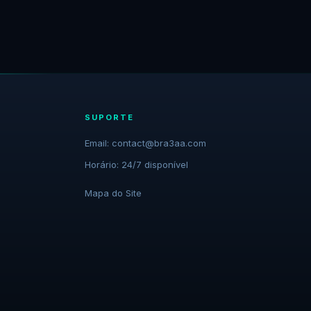
SUPORTE
Email: contact@bra3aa.com
Horário: 24/7 disponível
Mapa do Site