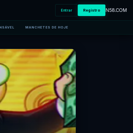
N58.COM
Entrar
Registro
NSÁVEL
MANCHETES DE HOJE