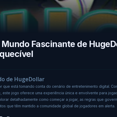
o Mundo Fascinante de HugeD
quecível
o de HugeDollar
r que está tomando conta do cenário de entretenimento digital. 
te, este jogo oferece uma experiência única e envolvente para joga
plorar detalhadamente como começar a jogar, as regras que governa
entos que têm mantido a comunidade global de jogadores em alerta.