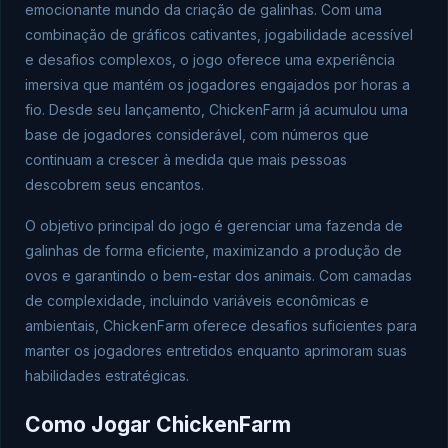
emocionante mundo da criação de galinhas. Com uma
combinação de gráficos cativantes, jogabilidade acessível
e desafios complexos, o jogo oferece uma experiência
imersiva que mantém os jogadores engajados por horas a
fio. Desde seu lançamento, ChickenFarm já acumulou uma
base de jogadores considerável, com números que
continuam a crescer à medida que mais pessoas
descobrem seus encantos.
O objetivo principal do jogo é gerenciar uma fazenda de
galinhas de forma eficiente, maximizando a produção de
ovos e garantindo o bem-estar dos animais. Com camadas
de complexidade, incluindo variáveis econômicas e
ambientais, ChickenFarm oferece desafios suficientes para
manter os jogadores entretidos enquanto aprimoram suas
habilidades estratégicas.
Como Jogar ChickenFarm