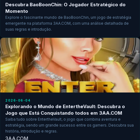
Descubra BaoBoonChin: O Jogador Estratégico do
Momento
Explore o fascinante mundo de BaoBoonChin, um jogo de estratégia
emergente na plataforma 3AA.COM, com uma análise detalhada de
suas regras e introdução.
2026-06-04
Explorando o Mundo de EntertheVault: Descubra o
Jogo que Está Conquistando todos em 3AA.COM
Saiba tudo sobre EntertheVault, o jogo que combina aventura e
estratégia, sendo um grande sucesso entre os gamers. Descubra sua
história, introdução e regras.
3AA.COM