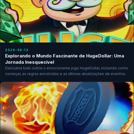
2026-06-13
Explorando o Mundo Fascinante de HugeDollar: Uma
Jornada Inesquecível
Descubra tudo sobre o emocionante jogo HugeDollar, incluindo como
começar, as regras envolvidas e as últimas atualizações de eventos.