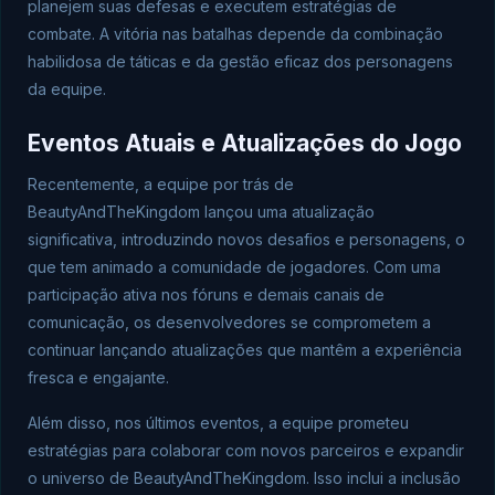
planejem suas defesas e executem estratégias de
combate. A vitória nas batalhas depende da combinação
habilidosa de táticas e da gestão eficaz dos personagens
da equipe.
Eventos Atuais e Atualizações do Jogo
Recentemente, a equipe por trás de
BeautyAndTheKingdom lançou uma atualização
significativa, introduzindo novos desafios e personagens, o
que tem animado a comunidade de jogadores. Com uma
participação ativa nos fóruns e demais canais de
comunicação, os desenvolvedores se comprometem a
continuar lançando atualizações que mantêm a experiência
fresca e engajante.
Além disso, nos últimos eventos, a equipe prometeu
estratégias para colaborar com novos parceiros e expandir
o universo de BeautyAndTheKingdom. Isso inclui a inclusão