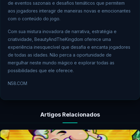
de eventos sazonais e desafios temáticos que permitem
aos jogadores interagir de maneiras novas e emocionantes
com o conteúdo do jogo.
Com sua mistura inovadora de narrativa, estratégia e
criatividade, BeautyAndTheKingdom oferece uma
experiência inesquecível que desafia e encanta jogadores
de todas as idades. Não perca a oportunidade de
mergulhar neste mundo mágico e explorar todas as
possibilidades que ele oferece.
N58.COM
Artigos Relacionados